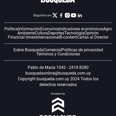
Seguinos en:
Política
Información
Economía
Indicadores económicos
Agro
Ambiente
Cultura
Deportes
Tecnología
Opinión
Financial times
Internacional
B-content
Cartas al Director
Sobre Búsqueda
Comercial
Políticas de privacidad
Términos y Condiciones
Pablo de María 1042 - 2418 8280
busquedaonline@busqueda.com.uy
Copyright busqueda.com.uy 2024 Todos los
derechos reservados