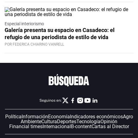
Especial interiorismo
Galería presenta su espacio en Casadeco: el
refugio de una periodista de estilo de vida
POR FEDERICA CHIARINO VANRELL
Seguinos en:
Política
Información
Economía
Indicadores económicos
Agro
Ambiente
Cultura
Deportes
Tecnología
Opinión
Financial times
Internacional
B-content
Cartas al Director