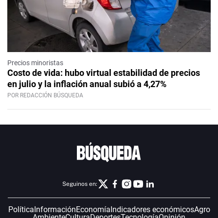
Precios minoristas
Costo de vida: hubo virtual estabilidad de precios
en julio y la inflación anual subió a 4,27%
POR REDACCIÓN BÚSQUEDA
Seguinos en:
Política
Información
Economía
Indicadores económicos
Agro
Ambiente
Cultura
Deportes
Tecnología
Opinión