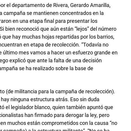
por el departamento de Rivera, Gerardo Amarilla,
la campaña se mantienen concentrados en la
aron en una etapa final para presentar los
Si bien reconoció que aún están “lejos” del número
 que hay muchas hojas repartidas por los barrios,
encuentran en etapa de recolección. “Todavía no
te último mes vamos a hacer un esfuerzo grande en
uego explicó que ante la falta de una decisión
 campaña se ha realizado sobre la base de
to (de militancia para la campaña de recolección).
 hay ninguna estructura atrás. Eso sin duda
ntó el legislador blanco, quien también apuntó que
cionalistas han firmado para derogar la ley, pero
 bien muchos están comprometidos con la causa “no
er campaña) a la estructura militante”. “No se ha