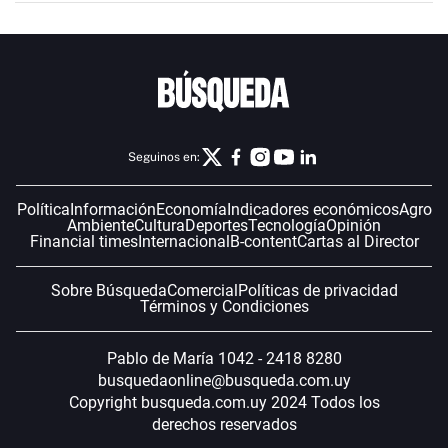
Seguinos en:
Política
Información
Economía
Indicadores económicos
Agro
Ambiente
Cultura
Deportes
Tecnología
Opinión
Financial times
Internacional
B-content
Cartas al Director
Sobre Búsqueda
Comercial
Políticas de privacidad
Términos y Condiciones
Pablo de María 1042 - 2418 8280
busquedaonline@busqueda.com.uy
Copyright busqueda.com.uy 2024 Todos los
derechos reservados