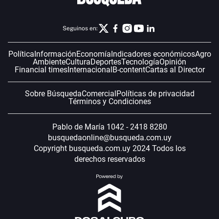
Seguinos en:
Política
Información
Economía
Indicadores económicos
Agro
Ambiente
Cultura
Deportes
Tecnología
Opinión
Financial times
Internacional
B-content
Cartas al Director
Sobre Búsqueda
Comercial
Políticas de privacidad
Términos y Condiciones
Pablo de María 1042 - 2418 8280
busquedaonline@busqueda.com.uy
Copyright busqueda.com.uy 2024 Todos los
derechos reservados