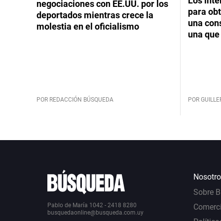
Los int
negociaciones con EE.UU. por los
para obt
deportados mientras crece la
una cons
molestia en el oficialismo
una que 
POR REDACCIÓN BÚSQUEDA
POR GUILL
Nosotro
Sobre 
Pablo de María 1042 - 2418 8280
Comerci
busquedaonline@busqueda.com.uy