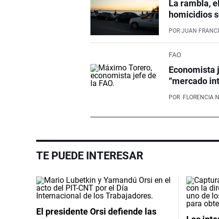
La rambla, e
homicidios s
POR
JUAN FRANCI
FAO
Economista j
“mercado int
POR
FLORENCIA 
TE PUEDE INTERESAR
El presidente Orsi defiende las