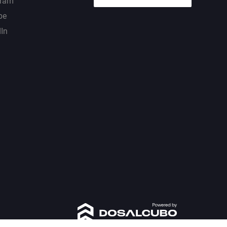
gram
be
dIn