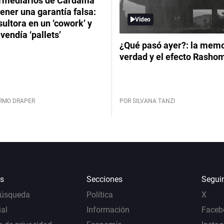
ermediarios de Cardama
ener una garantía falsa:
Video
ultora en un ‘cowork’ y
vendía ‘pallets’
¿Qué pasó ayer?: la memor
verdad y el efecto Rasho
ERMO DRAPER
POR SILVANA TANZI
s
Secciones
Segui
Búsqueda
Política
X
al
Información
Faceb