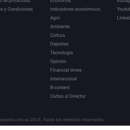
s de privacidad
Economía
Insta
s y Condiciones
Indicadores económicos
Youtu
Agro
Linke
Ambiente
Cultura
Deportes
Tecnología
Opinión
Financial times
Internacional
B-content
Cartas al Director
squeda.com.uy 2024. Todos los derechos reservados