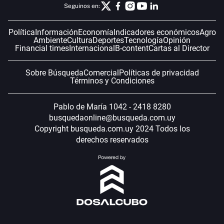
Seguinos en:
Política
Información
Economía
Indicadores económicos
Agro
Ambiente
Cultura
Deportes
Tecnología
Opinión
Financial times
Internacional
B-content
Cartas al Director
Sobre Búsqueda
Comercial
Políticas de privacidad
Términos y Condiciones
Pablo de María 1042 - 2418 8280
busquedaonline@busqueda.com.uy
Copyright busqueda.com.uy 2024 Todos los
derechos reservados