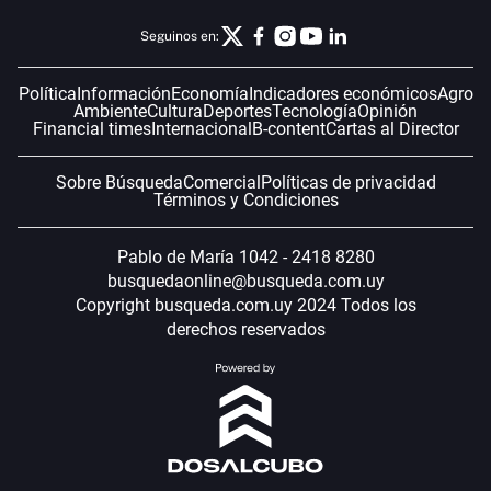
Seguinos en:
Política
Información
Economía
Indicadores económicos
Agro
Ambiente
Cultura
Deportes
Tecnología
Opinión
Financial times
Internacional
B-content
Cartas al Director
Sobre Búsqueda
Comercial
Políticas de privacidad
Términos y Condiciones
Pablo de María 1042 - 2418 8280
busquedaonline@busqueda.com.uy
Copyright busqueda.com.uy 2024 Todos los
derechos reservados