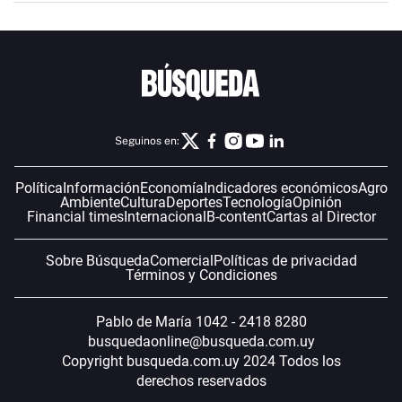
Seguinos en:
Política
Información
Economía
Indicadores económicos
Agro
Ambiente
Cultura
Deportes
Tecnología
Opinión
Financial times
Internacional
B-content
Cartas al Director
Sobre Búsqueda
Comercial
Políticas de privacidad
Términos y Condiciones
Pablo de María 1042 - 2418 8280
busquedaonline@busqueda.com.uy
Copyright busqueda.com.uy 2024 Todos los
derechos reservados