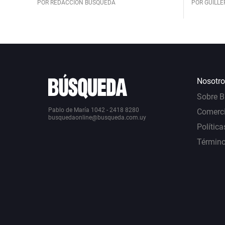
POR REDACCIÓN BÚSQUEDA
POR GUILL
Nosotro
Sobre 
Pablo de María 1042 - 2418 8280
Comerci
busquedaonline@busqueda.com.uy
Política
Término