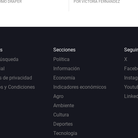
ERMO DRAPER
POR VICTORIA FERNÁNDEZ
s
Secciones
Segui
Búsqueda
Política
X
al
Información
Faceb
s de privacidad
Economía
Insta
s y Condiciones
Indicadores económicos
Youtu
Agro
Linke
Ambiente
Cultura
Deportes
Tecnología