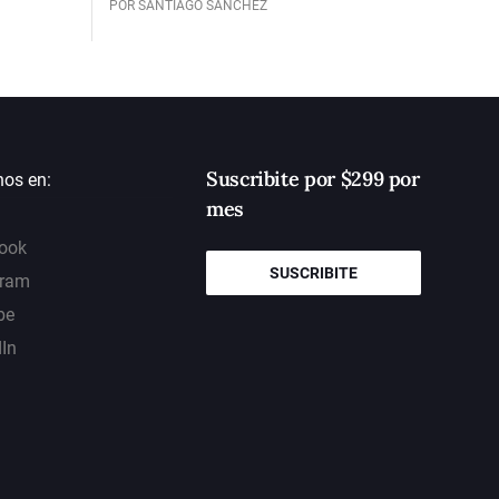
POR SANTIAGO SÁNCHEZ
Suscribite por $299 por
nos en:
mes
ook
SUSCRIBITE
gram
be
dIn