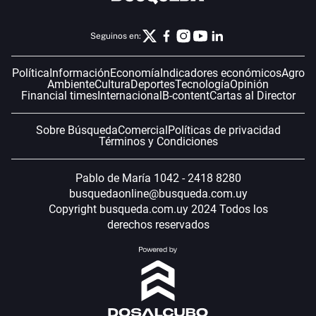
Seguinos en:
Política
Información
Economía
Indicadores económicos
Agro
Ambiente
Cultura
Deportes
Tecnología
Opinión
Financial times
Internacional
B-content
Cartas al Director
Sobre Búsqueda
Comercial
Políticas de privacidad
Términos y Condiciones
Pablo de María 1042 - 2418 8280
busquedaonline@busqueda.com.uy
Copyright busqueda.com.uy 2024 Todos los
derechos reservados