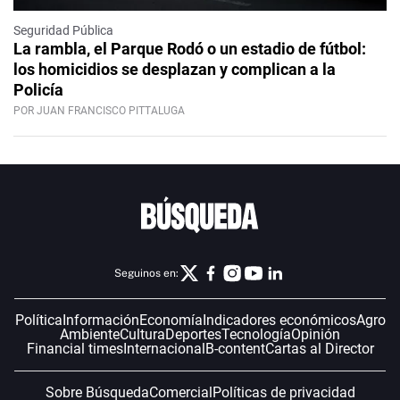
Seguridad Pública
La rambla, el Parque Rodó o un estadio de fútbol:
los homicidios se desplazan y complican a la
Policía
POR JUAN FRANCISCO PITTALUGA
Seguinos en:
Política
Información
Economía
Indicadores económicos
Agro
Ambiente
Cultura
Deportes
Tecnología
Opinión
Financial times
Internacional
B-content
Cartas al Director
Sobre Búsqueda
Comercial
Políticas de privacidad