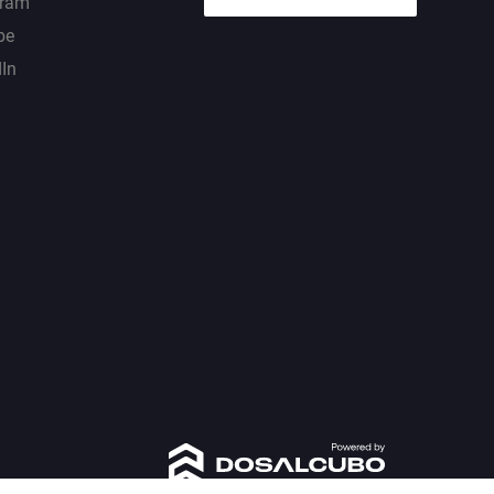
gram
be
dIn