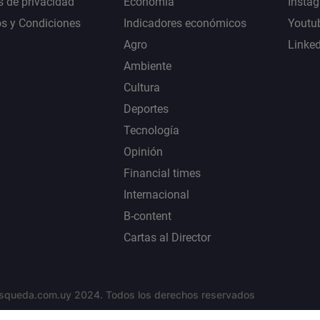
s de privacidad
Economía
Insta
s y Condiciones
Indicadores económicos
Youtu
Agro
Linke
Ambiente
Cultura
Deportes
Tecnología
Opinión
Financial times
Internacional
B-content
Cartas al Director
squeda.com.uy 2024. Todos los derechos reservados