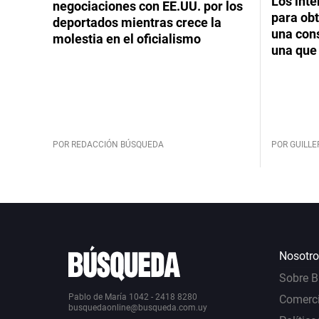
Los int
negociaciones con EE.UU. por los
para obt
deportados mientras crece la
una cons
molestia en el oficialismo
una que 
POR REDACCIÓN BÚSQUEDA
POR GUILL
Nosotro
Sobre 
Pablo de María 1042 - 2418 8280
Comerci
busquedaonline@busqueda.com.uy