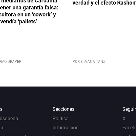
ermediarios de Cardama
verdad y el efecto Rasho
ener una garantía falsa:
ultora en un ‘cowork’ y
vendía ‘pallets’
ERMO DRAPER
POR SILVANA TANZI
s
Secciones
Segui
Búsqueda
Política
X
al
Información
Faceb