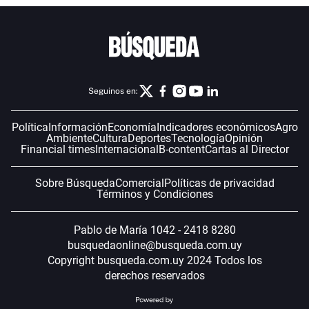
Seguinos en:
Política
Información
Economía
Indicadores económicos
Agro
Ambiente
Cultura
Deportes
Tecnología
Opinión
Financial times
Internacional
B-content
Cartas al Director
Sobre Búsqueda
Comercial
Políticas de privacidad
Términos y Condiciones
Pablo de María 1042 - 2418 8280
busquedaonline@busqueda.com.uy
Copyright busqueda.com.uy 2024 Todos los
derechos reservados