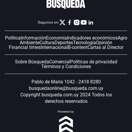
Seguinos en:
Política
Información
Economía
Indicadores económicos
Agro
Ambiente
Cultura
Deportes
Tecnología
Opinión
Financial times
Internacional
B-content
Cartas al Director
Sobre Búsqueda
Comercial
Políticas de privacidad
Términos y Condiciones
Pablo de María 1042 - 2418 8280
busquedaonline@busqueda.com.uy
Copyright busqueda.com.uy 2024 Todos los
derechos reservados