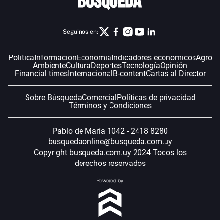
Seguinos en:
Política
Información
Economía
Indicadores económicos
Agro
Ambiente
Cultura
Deportes
Tecnología
Opinión
Financial times
Internacional
B-content
Cartas al Director
Sobre Búsqueda
Comercial
Políticas de privacidad
Términos y Condiciones
Pablo de María 1042 - 2418 8280
busquedaonline@busqueda.com.uy
Copyright busqueda.com.uy 2024 Todos los
derechos reservados