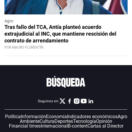
Agro
Tras fallo del TCA, Antía planteó acuerdo
extrajudicial al INC, que mantiene rescisión del
contrato de arrendamiento
POR MAURO FLORENTÍN
Seguinos en:
Política
Información
Economía
Indicadores económicos
Agro
Ambiente
Cultura
Deportes
Tecnología
Opinión
Financial times
Internacional
B-content
Cartas al Director