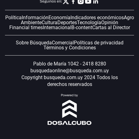
Seguinos en:
Política
Información
Economía
Indicadores económicos
Agro
Ambiente
Cultura
Deportes
Tecnología
Opinión
Financial times
Internacional
B-content
Cartas al Director
Sobre Búsqueda
Comercial
Políticas de privacidad
Términos y Condiciones
Pablo de María 1042 - 2418 8280
busquedaonline@busqueda.com.uy
Copyright busqueda.com.uy 2024 Todos los
derechos reservados