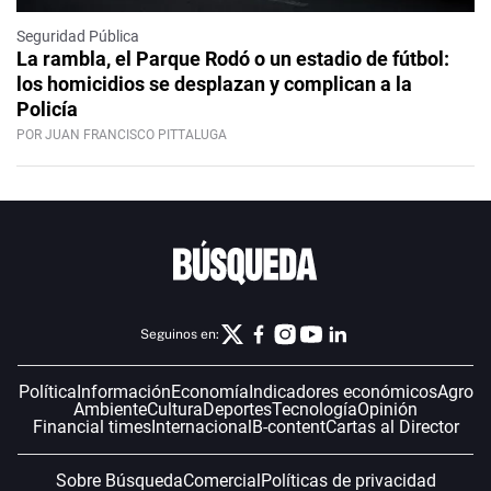
Seguridad Pública
La rambla, el Parque Rodó o un estadio de fútbol:
los homicidios se desplazan y complican a la
Policía
POR JUAN FRANCISCO PITTALUGA
Seguinos en:
Política
Información
Economía
Indicadores económicos
Agro
Ambiente
Cultura
Deportes
Tecnología
Opinión
Financial times
Internacional
B-content
Cartas al Director
Sobre Búsqueda
Comercial
Políticas de privacidad