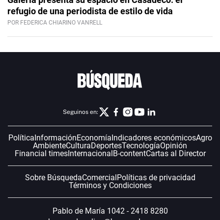
refugio de una periodista de estilo de vida
POR FEDERICA CHIARINO VANRELL
Seguinos en:
Política
Información
Economía
Indicadores económicos
Agro
Ambiente
Cultura
Deportes
Tecnología
Opinión
Financial times
Internacional
B-content
Cartas al Director
Sobre Búsqueda
Comercial
Políticas de privacidad
Términos y Condiciones
Pablo de María 1042 - 2418 8280