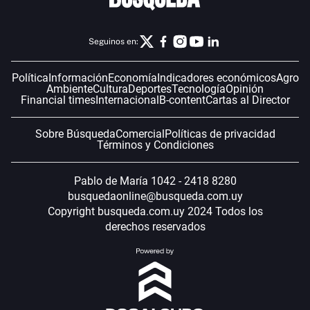
Seguinos en:
Política
Información
Economía
Indicadores económicos
Agro
Ambiente
Cultura
Deportes
Tecnología
Opinión
Financial times
Internacional
B-content
Cartas al Director
Sobre Búsqueda
Comercial
Políticas de privacidad
Términos y Condiciones
Pablo de María 1042 - 2418 8280
busquedaonline@busqueda.com.uy
Copyright busqueda.com.uy 2024 Todos los
derechos reservados