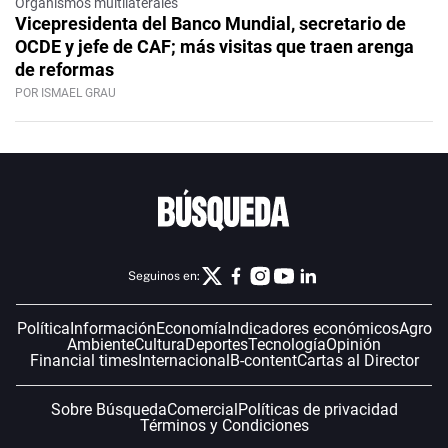
Organismos multilaterales
Vicepresidenta del Banco Mundial, secretario de
OCDE y jefe de CAF; más visitas que traen arenga
de reformas
POR ISMAEL GRAU
Seguinos en:
Política
Información
Economía
Indicadores económicos
Agro
Ambiente
Cultura
Deportes
Tecnología
Opinión
Financial times
Internacional
B-content
Cartas al Director
Sobre Búsqueda
Comercial
Políticas de privacidad
Términos y Condiciones