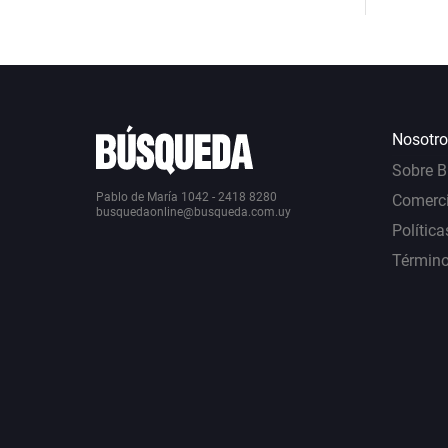
Nosotro
Sobre 
Pablo de María 1042 - 2418 8280
Comerci
busquedaonline@busqueda.com.uy
Política
Término