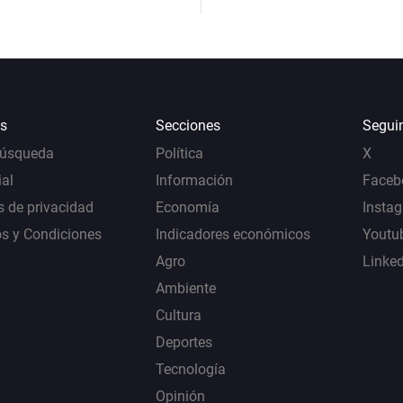
s
Secciones
Segui
Búsqueda
Política
X
al
Información
Faceb
s de privacidad
Economía
Insta
s y Condiciones
Indicadores económicos
Youtu
Agro
Linke
Ambiente
Cultura
Deportes
Tecnología
Opinión