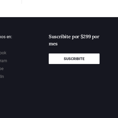
Suscribite por $299 por
nos en:
mes
ook
SUSCRIBITE
gram
be
dIn