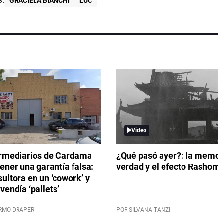
S:
GRACIELA BIANCHI
LUC
Video
ermediarios de Cardama
¿Qué pasó ayer?: la memor
ener una garantía falsa:
verdad y el efecto Rasho
ultora en un ‘cowork’ y
vendía ‘pallets’
ERMO DRAPER
POR SILVANA TANZI