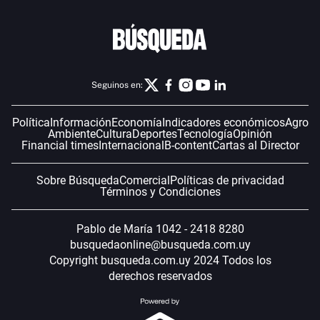
Seguinos en:
Política
Información
Economía
Indicadores económicos
Agro
Ambiente
Cultura
Deportes
Tecnología
Opinión
Financial times
Internacional
B-content
Cartas al Director
Sobre Búsqueda
Comercial
Políticas de privacidad
Términos y Condiciones
Pablo de María 1042 - 2418 8280
busquedaonline@busqueda.com.uy
Copyright busqueda.com.uy 2024 Todos los
derechos reservados