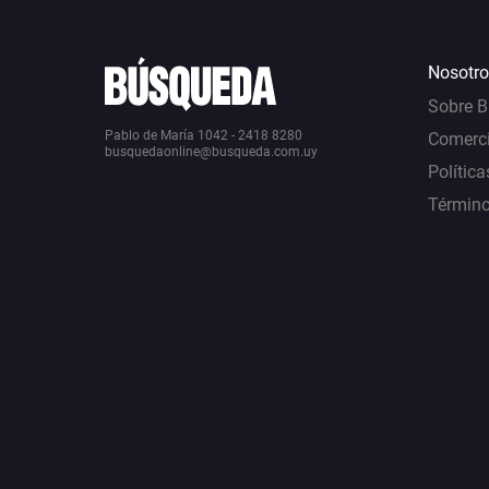
Nosotro
Sobre 
Pablo de María 1042 - 2418 8280
Comerci
busquedaonline@busqueda.com.uy
Política
Término