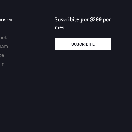
Suscribite por $299 por
nos en:
mes
ook
SUSCRIBITE
gram
be
dIn