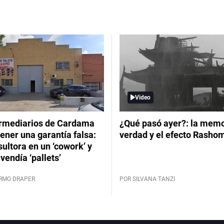
Video
ermediarios de Cardama
¿Qué pasó ayer?: la memor
ener una garantía falsa:
verdad y el efecto Rasho
ultora en un ‘cowork’ y
vendía ‘pallets’
ERMO DRAPER
POR SILVANA TANZI