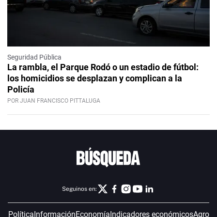
Seguridad Pública
La rambla, el Parque Rodó o un estadio de fútbol:
los homicidios se desplazan y complican a la
Policía
POR JUAN FRANCISCO PITTALUGA
Seguinos en:
Política
Información
Economía
Indicadores económicos
Agro