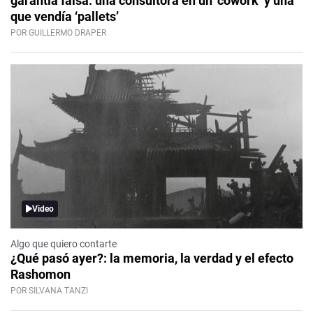
garantía falsa: una consultora en un ‘cowork’ y una
que vendía ‘pallets’
POR GUILLERMO DRAPER
Video
Algo que quiero contarte
¿Qué pasó ayer?: la memoria, la verdad y el efecto
Rashomon
POR SILVANA TANZI