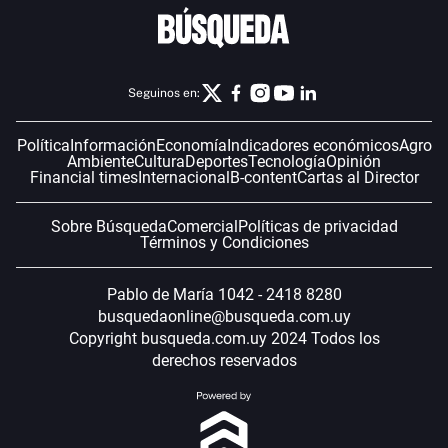
Seguinos en:
Política
Información
Economía
Indicadores económicos
Agro
Ambiente
Cultura
Deportes
Tecnología
Opinión
Financial times
Internacional
B-content
Cartas al Director
Sobre Búsqueda
Comercial
Políticas de privacidad
Términos y Condiciones
Pablo de María 1042 - 2418 8280
busquedaonline@busqueda.com.uy
Copyright busqueda.com.uy 2024 Todos los
derechos reservados