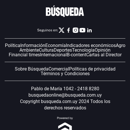
Seguinos en:
Política
Información
Economía
Indicadores económicos
Agro
Ambiente
Cultura
Deportes
Tecnología
Opinión
Financial times
Internacional
B-content
Cartas al Director
Sobre Búsqueda
Comercial
Políticas de privacidad
Términos y Condiciones
Pablo de María 1042 - 2418 8280
busquedaonline@busqueda.com.uy
Copyright busqueda.com.uy 2024 Todos los
derechos reservados