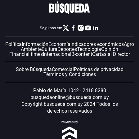
Seguinos en:
Política
Información
Economía
Indicadores económicos
Agro
Ambiente
Cultura
Deportes
Tecnología
Opinión
Financial times
Internacional
B-content
Cartas al Director
Sobre Búsqueda
Comercial
Políticas de privacidad
Términos y Condiciones
Pablo de María 1042 - 2418 8280
busquedaonline@busqueda.com.uy
Copyright busqueda.com.uy 2024 Todos los
derechos reservados