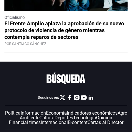
Oficialismo
El Frente Amplio aplaza la aprobación de su nuevo
protocolo de violencia de género mientras
contempla reparos de sectores
POR SANTIAGO SÁNCHEZ
Seguinos en:
Política
Información
Economía
Indicadores económicos
Agro
Ambiente
Cultura
Deportes
Tecnología
Opinión
Financial times
Internacional
B-content
Cartas al Director