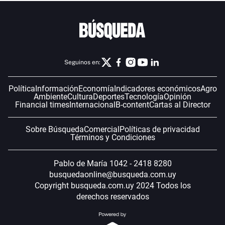
Seguinos en:
Política
Información
Economía
Indicadores económicos
Agro
Ambiente
Cultura
Deportes
Tecnología
Opinión
Financial times
Internacional
B-content
Cartas al Director
Sobre Búsqueda
Comercial
Políticas de privacidad
Términos y Condiciones
Pablo de María 1042 - 2418 8280
busquedaonline@busqueda.com.uy
Copyright busqueda.com.uy 2024 Todos los
derechos reservados