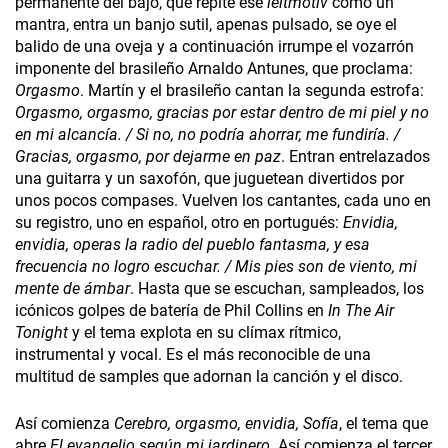
permanente del bajo, que repite ese
leitmotiv
como un
mantra, entra un banjo sutil, apenas pulsado, se oye el
balido de una oveja y a continuación irrumpe el vozarrón
imponente del brasileño Arnaldo Antunes, que proclama:
Orgasmo
. Martín y el brasileño cantan la segunda estrofa:
Orgasmo, orgasmo, gracias por estar dentro de mi piel y no
en mi alcancía. / Si no, no podría ahorrar, me fundiría. /
Gracias, orgasmo, por dejarme en paz
. Entran entrelazados
una guitarra y un saxofón, que juguetean divertidos por
unos pocos compases. Vuelven los cantantes, cada uno en
su registro, uno en español, otro en portugués:
Envidia,
envidia, operas la radio del pueblo fantasma, y esa
frecuencia no logro escuchar. / Mis pies son de viento, mi
mente de ámbar
. Hasta que se escuchan, sampleados, los
icónicos golpes de batería de Phil Collins en
In The Air
Tonight
y el tema explota en su clímax rítmico,
instrumental y vocal. Es el más reconocible de una
multitud de samples que adornan la canción y el disco.
Así comienza
Cerebro, orgasmo, envidia, Sofía
, el tema que
abre
El evangelio según mi jardinero
. Así comienza
el tercer