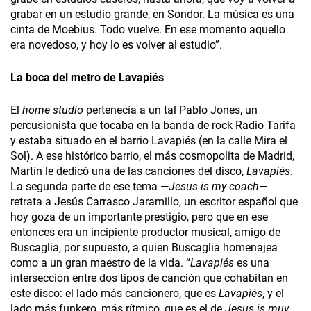
grabar en un estudio grande, en Sondor. La música es una
cinta de Moebius. Todo vuelve. En ese momento aquello
era novedoso, y hoy lo es volver al estudio”.
La boca del metro de Lavapiés
El
home studio
pertenecía a un tal Pablo Jones, un
percusionista que tocaba en la banda de rock Radio Tarifa
y estaba situado en el barrio Lavapiés (en la calle Mira el
Sol). A ese histórico barrio, el más cosmopolita de Madrid,
Martín le dedicó una de las canciones del disco,
Lavapiés
.
La segunda parte de ese tema —
Jesus is my coach
—
retrata a Jesús Carrasco Jaramillo, un escritor español que
hoy goza de un importante prestigio, pero que en ese
entonces era un incipiente productor musical, amigo de
Buscaglia, por supuesto, a quien Buscaglia homenajea
como a un gran maestro de la vida. “
Lavapiés
es una
intersección entre dos tipos de canción que cohabitan en
este disco: el lado más cancionero, que es
Lavapiés
, y el
lado más funkero, más rítmico, que es el de
Jesus is muy