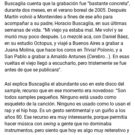
Buscaglia cuenta que la grabación fue “bastante concreta”,
durante dos meses, en el verano boreal de 2005. Después
Martín volvió a Montevideo a fines de ese año para
acompañar a su padre, Horacio Buscaglia, en sus últimas
semanas de vida. “Mi viejo ya estaba mal. Me volví y se
murió muy poco después. Lo mezclé acá, con Daniel Báez,
en su estudio Octopus, y viajé a Buenos Aires a grabar a
Juana Molina, que hace los coros en
Trivial Polonio
, y a
San Pablo a grabar a Arnaldo Antunes (
Cerebro...
). En esas
vueltas el viejo llegó a escucharlo, pero tristemente se fue
antes de que se publicara”.
Así explica Buscaglia el abundante uso en este disco del
sample
, recurso que en ese momento era novedoso: “Son
todos samples pequeños. Ninguno está usado como
esqueleto de la canción. Ninguno es usado como lo usan el
rap y el hip hop. Es un gesto sentimental y un guiño a los
años 80. Ese recurso era muy interesante, porque permitía
hacer música con
swing
a gente que no dominaba
instrumentos, pero siento que hoy es algo muy reiterativo y