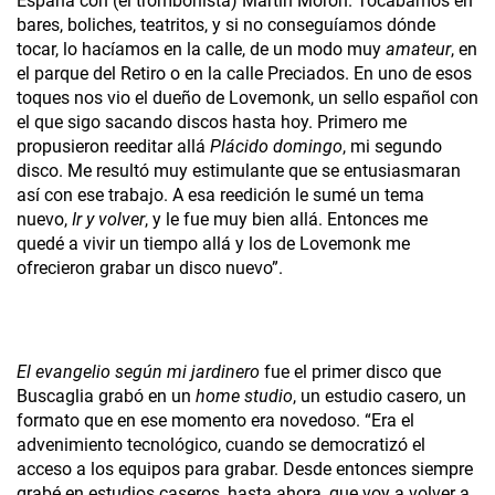
España con (el trombonista) Martín Morón. Tocábamos en
bares, boliches, teatritos, y si no conseguíamos dónde
tocar, lo hacíamos en la calle, de un modo muy
amateur
, en
el parque del Retiro o en la calle Preciados. En uno de esos
toques nos vio el dueño de Lovemonk, un sello español con
el que sigo sacando discos hasta hoy. Primero me
propusieron reeditar allá
Plácido domingo
, mi segundo
disco. Me resultó muy estimulante que se entusiasmaran
así con ese trabajo. A esa reedición le sumé un tema
nuevo,
Ir y volver
, y le fue muy bien allá. Entonces me
quedé a vivir un tiempo allá y los de Lovemonk me
ofrecieron grabar un disco nuevo”.
El evangelio según mi jardinero
fue el primer disco que
Buscaglia grabó en un
home studio
, un estudio casero, un
formato que en ese momento era novedoso. “Era el
advenimiento tecnológico, cuando se democratizó el
acceso a los equipos para grabar. Desde entonces siempre
grabé en estudios caseros, hasta ahora, que voy a volver a