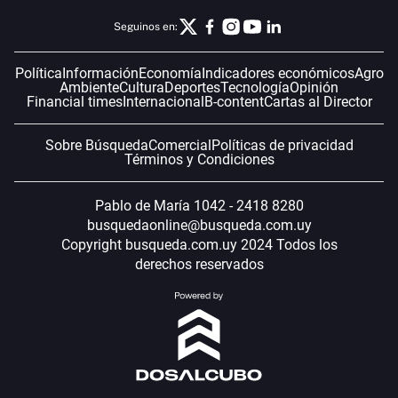
Seguinos en:
Política
Información
Economía
Indicadores económicos
Agro
Ambiente
Cultura
Deportes
Tecnología
Opinión
Financial times
Internacional
B-content
Cartas al Director
Sobre Búsqueda
Comercial
Políticas de privacidad
Términos y Condiciones
Pablo de María 1042 - 2418 8280
busquedaonline@busqueda.com.uy
Copyright busqueda.com.uy 2024 Todos los
derechos reservados