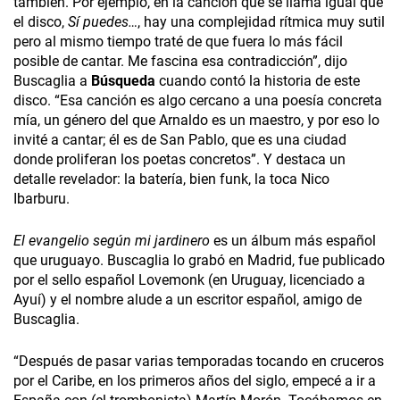
también. Por ejemplo, en la canción que se llama igual que
el disco,
Sí puedes…
, hay una complejidad rítmica muy sutil
pero al mismo tiempo traté de que fuera lo más fácil
posible de cantar. Me fascina esa contradicción”, dijo
Buscaglia a
Búsqueda
cuando contó la historia de este
disco. “Esa canción es algo cercano a una poesía concreta
mía, un género del que Arnaldo es un maestro, y por eso lo
invité a cantar; él es de San Pablo, que es una ciudad
donde proliferan los poetas concretos”. Y destaca un
detalle revelador: la batería, bien funk, la toca Nico
Ibarburu.
El evangelio según mi jardinero
es un álbum más español
que uruguayo. Buscaglia lo grabó en Madrid, fue publicado
por el sello español Lovemonk (en Uruguay, licenciado a
Ayuí) y el nombre alude a un escritor español, amigo de
Buscaglia.
“Después de pasar varias temporadas tocando en cruceros
por el Caribe, en los primeros años del siglo, empecé a ir a