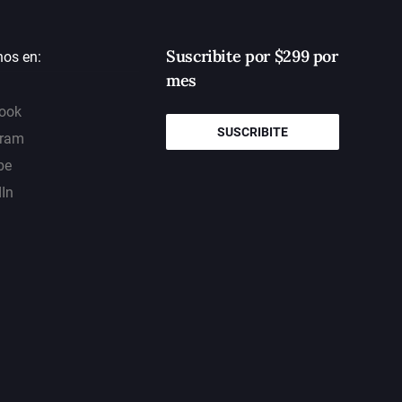
Suscribite por $299 por
nos en:
mes
ook
SUSCRIBITE
gram
be
dIn