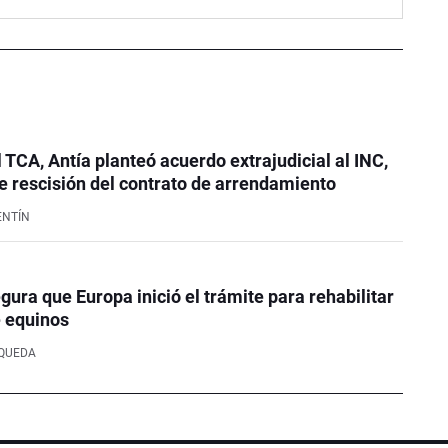
l TCA, Antía planteó acuerdo extrajudicial al INC,
 rescisión del contrato de arrendamiento
ENTÍN
ura que Europa inició el trámite para rehabilitar
e equinos
SQUEDA