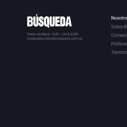
Nosotro
Sobre 
Pablo de María 1042 - 2418 8280
Comerci
busquedaonline@busqueda.com.uy
Política
Término