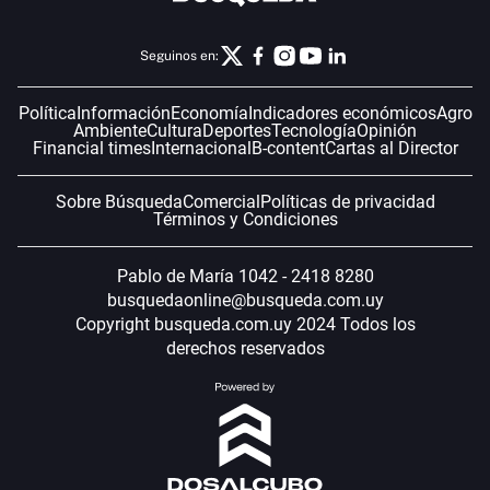
Seguinos en:
Política
Información
Economía
Indicadores económicos
Agro
Ambiente
Cultura
Deportes
Tecnología
Opinión
Financial times
Internacional
B-content
Cartas al Director
Sobre Búsqueda
Comercial
Políticas de privacidad
Términos y Condiciones
Pablo de María 1042 - 2418 8280
busquedaonline@busqueda.com.uy
Copyright busqueda.com.uy 2024 Todos los
derechos reservados