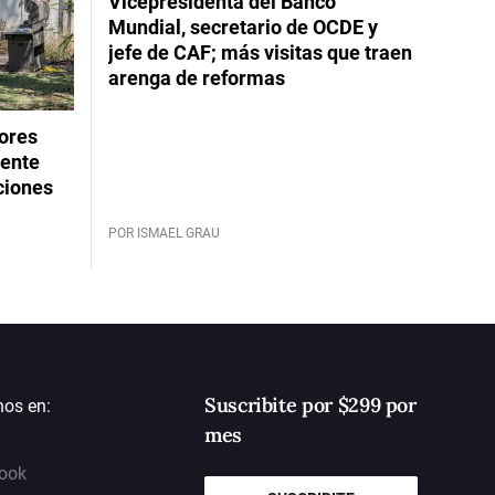
Vicepresidenta del Banco
Mundial, secretario de OCDE y
jefe de CAF; más visitas que traen
arenga de reformas
dores
rente
ciones
POR ISMAEL GRAU
Suscribite por $299 por
nos en:
mes
ook