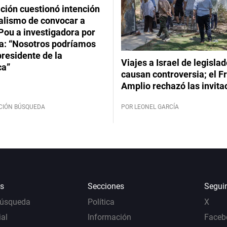
ción cuestionó intención
ialismo de convocar a
Pou a investigadora por
: “Nosotros podríamos
 presidente de la
Viajes a Israel de legisla
ca”
causan controversia; el F
Amplio rechazó las invita
CIÓN BÚSQUEDA
POR LEONEL GARCÍA
s
Secciones
Segui
Búsqueda
Política
X
al
Información
Faceb