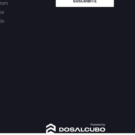
SUSCRIBITE
gram
be
dIn