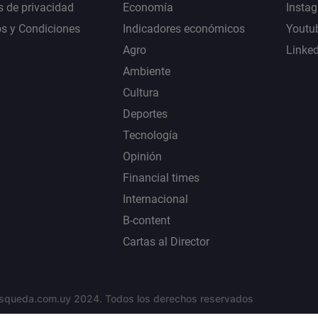
s de privacidad
Economía
Insta
s y Condiciones
Indicadores económicos
Youtu
Agro
Linke
Ambiente
Cultura
Deportes
Tecnología
Opinión
Financial times
Internacional
B-content
Cartas al Director
squeda.com.uy 2024. Todos los derechos reservados