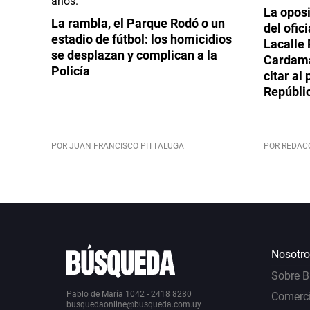
La oposi
La rambla, el Parque Rodó o un
del ofic
estadio de fútbol: los homicidios
Lacalle 
se desplazan y complican a la
Cardama
Policía
citar al
Repúbli
POR JUAN FRANCISCO PITTALUGA
POR REDAC
Nosotro
Sobre 
Pablo de María 1042 - 2418 8280
Comerci
busquedaonline@busqueda.com.uy