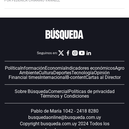
POR FEDERICA CHIARINO VANRELL
Seguinos en:
Política
Información
Economía
Indicadores económicos
Agro
Ambiente
Cultura
Deportes
Tecnología
Opinión
Financial times
Internacional
B-content
Cartas al Director
Sobre Búsqueda
Comercial
Políticas de privacidad
Términos y Condiciones
Pablo de María 1042 - 2418 8280
busquedaonline@busqueda.com.uy
Copyright busqueda.com.uy 2024 Todos los