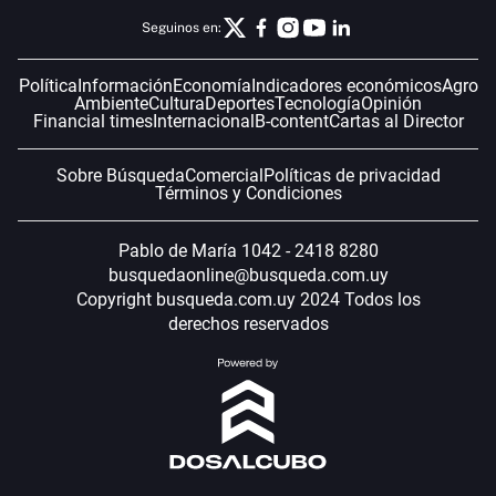
Seguinos en:
Política
Información
Economía
Indicadores económicos
Agro
Ambiente
Cultura
Deportes
Tecnología
Opinión
Financial times
Internacional
B-content
Cartas al Director
Sobre Búsqueda
Comercial
Políticas de privacidad
Términos y Condiciones
Pablo de María 1042 - 2418 8280
busquedaonline@busqueda.com.uy
Copyright busqueda.com.uy 2024 Todos los
derechos reservados