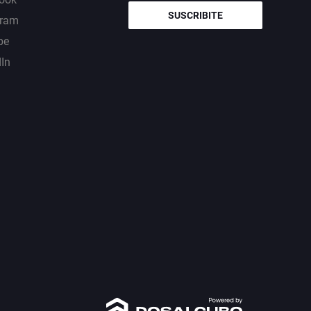
SUSCRIBITE
gram
be
dIn