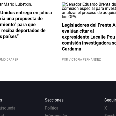
Unidos entregó en julio a
ría una propuesta de
imiento” para que
Legisladores del Frente 
 reciba deportados de
evalúan citar al
s países”
expresidente Lacalle Pou 
comisión investigadora s
Cardama
ERMO DRAPER
POR VICTORIA FERNÁNDEZ
s
Secciones
Segui
Búsqueda
Política
X
al
Información
Faceb