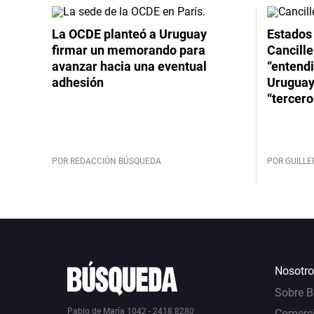
La OCDE planteó a Uruguay
Estados 
firmar un memorando para
Cancille
avanzar hacia una eventual
“entend
adhesión
Uruguay
“tercero
POR REDACCIÓN BÚSQUEDA
POR GUILL
Nosotro
Sobre 
Pablo de María 1042 - 2418 8280
Comerci