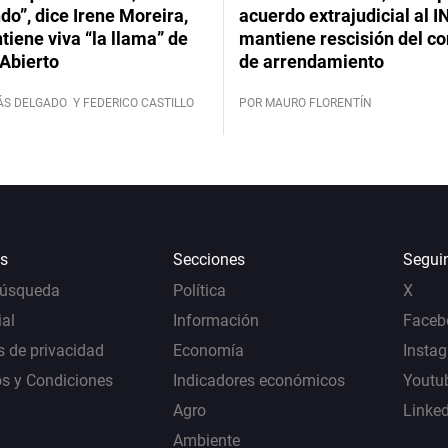
do”, dice Irene Moreira,
acuerdo extrajudicial al I
iene viva “la llama” de
mantiene rescisión del co
Abierto
de arrendamiento
ÁS DELGADO
Y FEDERICO CASTILLO
POR MAURO FLORENTÍN
s
Secciones
Segui
Búsqueda
Política
X
al
Información
Faceb
s de privacidad
Economía
Insta
s y Condiciones
Indicadores económicos
Youtu
Agro
Linke
Ambiente