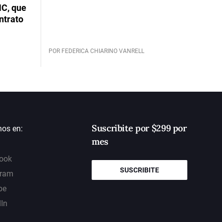
NC, que
ntrato
POR FEDERICA CHIARINO VANRELL
Suscribite por $299 por
nos en:
mes
ook
SUSCRIBITE
gram
be
dIn