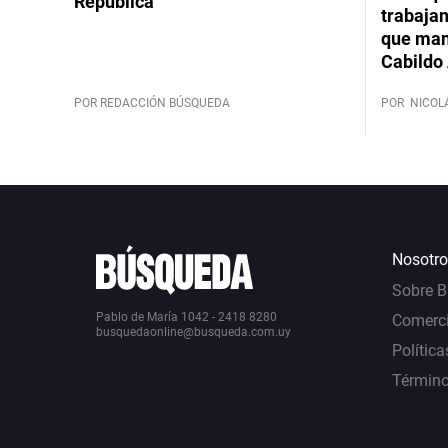
República”
trabajan
que mant
Cabildo 
POR REDACCIÓN BÚSQUEDA
POR
NICOL
Nosotro
Sobre 
Pablo de María 1042 - 2418 8280
Comerci
busquedaonline@busqueda.com.uy
Política
Término