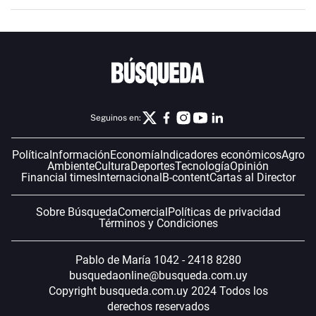
Seguinos en:
Política
Información
Economía
Indicadores económicos
Agro
Ambiente
Cultura
Deportes
Tecnología
Opinión
Financial times
Internacional
B-content
Cartas al Director
Sobre Búsqueda
Comercial
Políticas de privacidad
Términos y Condiciones
Pablo de María 1042 - 2418 8280
busquedaonline@busqueda.com.uy
Copyright busqueda.com.uy 2024 Todos los
derechos reservados