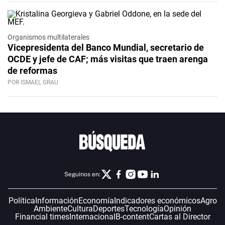
Organismos multilaterales
Vicepresidenta del Banco Mundial, secretario de
OCDE y jefe de CAF; más visitas que traen arenga
de reformas
POR ISMAEL GRAU
Seguinos en:
Política
Información
Economía
Indicadores económicos
Agro
Ambiente
Cultura
Deportes
Tecnología
Opinión
Financial times
Internacional
B-content
Cartas al Director