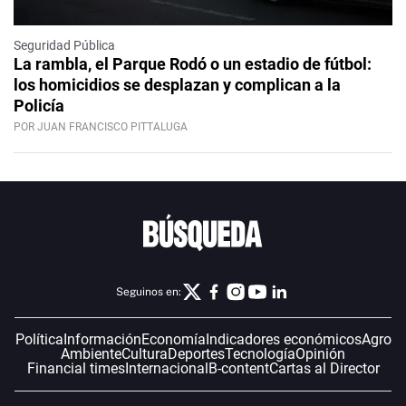
Seguridad Pública
La rambla, el Parque Rodó o un estadio de fútbol:
los homicidios se desplazan y complican a la
Policía
POR JUAN FRANCISCO PITTALUGA
Seguinos en:
Política
Información
Economía
Indicadores económicos
Agro
Ambiente
Cultura
Deportes
Tecnología
Opinión
Financial times
Internacional
B-content
Cartas al Director