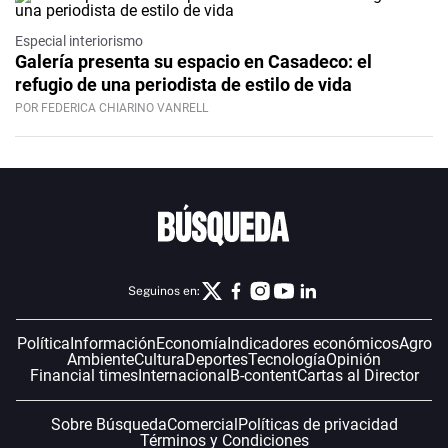
Especial interiorismo
Galería presenta su espacio en Casadeco: el
refugio de una periodista de estilo de vida
POR FEDERICA CHIARINO VANRELL
Seguinos en:
Política
Información
Economía
Indicadores económicos
Agro
Ambiente
Cultura
Deportes
Tecnología
Opinión
Financial times
Internacional
B-content
Cartas al Director
Sobre Búsqueda
Comercial
Políticas de privacidad
Términos y Condiciones