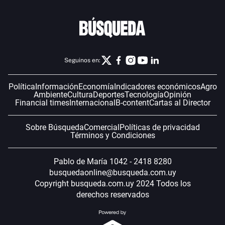
Seguinos en:
Política
Información
Economía
Indicadores económicos
Agro
Ambiente
Cultura
Deportes
Tecnología
Opinión
Financial times
Internacional
B-content
Cartas al Director
Sobre Búsqueda
Comercial
Políticas de privacidad
Términos y Condiciones
Pablo de María 1042 - 2418 8280
busquedaonline@busqueda.com.uy
Copyright busqueda.com.uy 2024 Todos los
derechos reservados