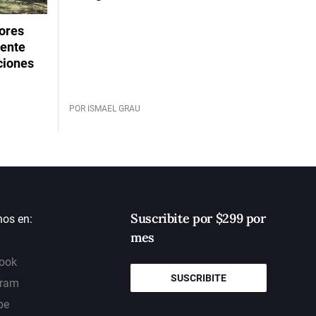
dores
rente
ciones
POR ISMAEL GRAU
Suscribite por $299 por
nos en:
mes
ook
SUSCRIBITE
gram
be