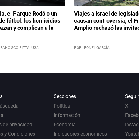
a, el Parque Rodó o un
Viajes a Israel de legisla
de fútbol: los homicidios
causan controversia; el F
azan y complican a la
Amplio rechazó las invita
FRANCISCO PITTALUGA
POR LEONEL GARCÍA
s
Secciones
Segui
Búsqueda
Política
X
al
Información
Faceb
s de privacidad
Economía
Insta
s y Condiciones
Indicadores económicos
Youtu