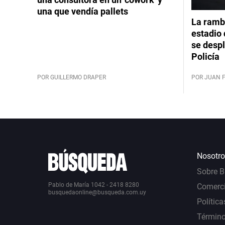
una que vendía pallets
La rambl
estadio 
se despl
Policía
POR GUILLERMO DRAPER
POR JUAN 
Nosotro
Sobre 
Pablo de María 1042 - 2418 8280
Comerci
busquedaonline@busqueda.com.uy
Política
Término