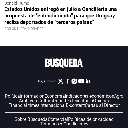
Donald Trump
Estados Unidos entregó en julio a Cancillería una
propuesta de “entendimiento” para que Uruguay
reciba deportados de “terceros países”
POR GUILLERMO DRAPER
Seguinos en:
Política
Información
Economía
Indicadores económicos
Agro
Ambiente
Cultura
Deportes
Tecnología
Opinión
Financial times
Internacional
B-content
Cartas al Director
Sobre Búsqueda
Comercial
Políticas de privacidad
Términos y Condiciones