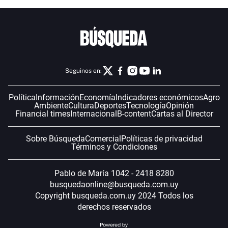
Seguinos en:
Política
Información
Economía
Indicadores económicos
Agro
Ambiente
Cultura
Deportes
Tecnología
Opinión
Financial times
Internacional
B-content
Cartas al Director
Sobre Búsqueda
Comercial
Políticas de privacidad
Términos y Condiciones
Pablo de María 1042 - 2418 8280
busquedaonline@busqueda.com.uy
Copyright busqueda.com.uy 2024 Todos los
derechos reservados