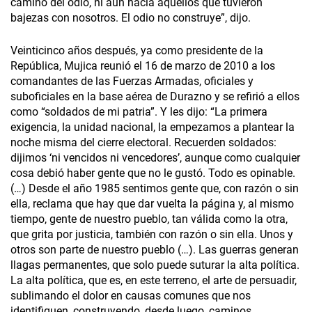
camino del odio, ni aun hacia aquellos que tuvieron
bajezas con nosotros. El odio no construye”, dijo.
Veinticinco años después, ya como presidente de la
República, Mujica reunió el 16 de marzo de 2010 a los
comandantes de las Fuerzas Armadas, oficiales y
suboficiales en la base aérea de Durazno y se refirió a ellos
como “soldados de mi patria”. Y les dijo: “La primera
exigencia, la unidad nacional, la empezamos a plantear la
noche misma del cierre electoral. Recuerden soldados:
dijimos ‘ni vencidos ni vencedores’, aunque como cualquier
cosa debió haber gente que no le gustó. Todo es opinable.
(…) Desde el año 1985 sentimos gente que, con razón o sin
ella, reclama que hay que dar vuelta la página y, al mismo
tiempo, gente de nuestro pueblo, tan válida como la otra,
que grita por justicia, también con razón o sin ella. Unos y
otros son parte de nuestro pueblo (…). Las guerras generan
llagas permanentes, que solo puede suturar la alta política.
La alta política, que es, en este terreno, el arte de persuadir,
sublimando el dolor en causas comunes que nos
identifiquen, construyendo, desde luego, caminos