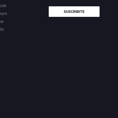
ook
SUSCRIBITE
gram
be
dIn