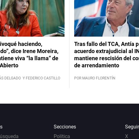
ivoqué haciendo,
Tras fallo del TCA, Antía 
do”, dice Irene Moreira,
acuerdo extrajudicial al I
iene viva “la llama” de
mantiene rescisión del co
Abierto
de arrendamiento
ÁS DELGADO
Y FEDERICO CASTILLO
POR MAURO FLORENTÍN
s
Secciones
Segui
Búsqueda
Política
X