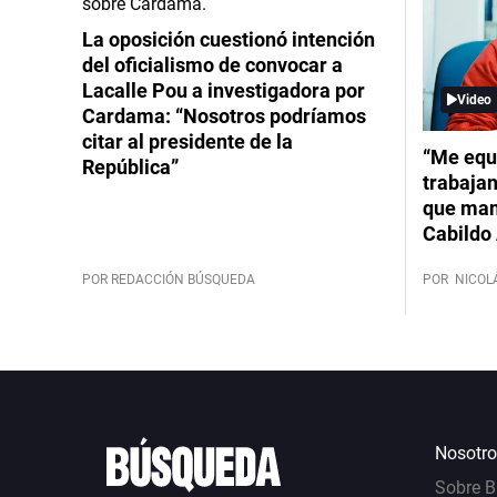
La oposición cuestionó intención
del oficialismo de convocar a
Lacalle Pou a investigadora por
Video
Cardama: “Nosotros podríamos
citar al presidente de la
“Me equ
República”
trabajan
que mant
Cabildo 
POR REDACCIÓN BÚSQUEDA
POR
NICOL
Nosotro
Sobre 