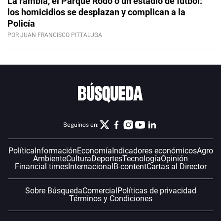
La rambla, el Parque Rodó o un estadio de fútbol:
los homicidios se desplazan y complican a la
Policía
POR JUAN FRANCISCO PITTALUGA
Seguinos en:
Política
Información
Economía
Indicadores económicos
Agro
Ambiente
Cultura
Deportes
Tecnología
Opinión
Financial times
Internacional
B-content
Cartas al Director
Sobre Búsqueda
Comercial
Políticas de privacidad
Términos y Condiciones